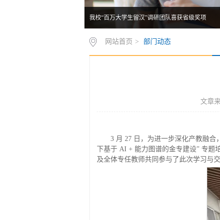
我校“百万大学生留汉”调研团队喜获省级奖项
网站首页
>
部门动态
文章来
3 月 27 日，为进一步深化产教
下基于 AI + 能力图谱的金专建设”
及全体专任教师共同参与了此次学习与