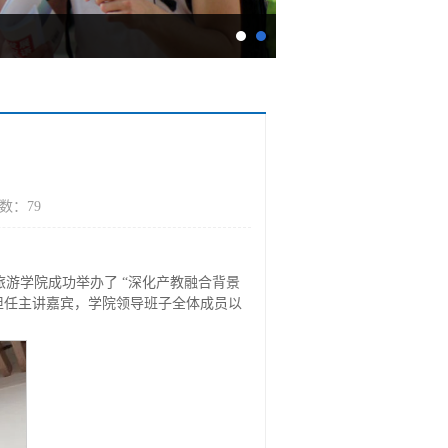
我校“百万大学生留汉”调研团
击数：
79
旅游学院成功举办了 “深化产教融合背景
琴担任主讲嘉宾，学院领导班子全体成员以